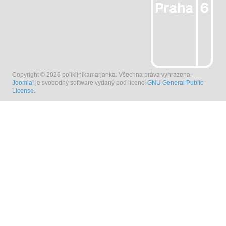
DIABETOLOGIE
DĚTSKÁ CHIRURGIE, PROKTOLOGIE
DĚTSKÁ NEUROLOGIE
ENDOKRINOLOGIE
Copyright © 2026 poliklinikamarjanka. Všechna práva vyhrazena.
Joomla!
je svobodný software vydaný pod licencí
GNU General Public
GYNEKOLOGIE
License.
CHIRURGIE
HEMATOLOGIE
INTERNA
KARDIOLOGIE
KLINICKÁ LOGOPEDIE
KOŽNÍ