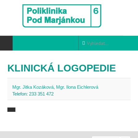
DOMŮ
KLINICKÁ LOGOPEDIE
Aktuality
Seznam lékařů
Mgr. Jitka Kozáková, Mgr. Ilona Eichlerová
Telefon: 233 351 472
ORDINACE
ALERGOLOGIE - Klinická imunologie
ANGIOLOGIE